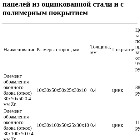
панелей из оцинкованной стали и с
полимерным покрытием
Ц
за
по
Толщина,
п
Наименование
Размеры сторон, мм
Покрытие
мм
за
от
9
ру
Элемент
обрамления
оконного
8
10х30х50х50х25х30х10
0.4
цинк
блока (откос)
ру
30х50х50 0.4
мм Zn
Элемент
обрамления
оконного
1
10х30х100х50х25х30х10
0.4
цинк
блока (откос)
ру
30х100х50 0.4
мм Zn