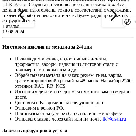
ТПК Элсан. Результат превзошел все наши ожидания. Все
а
детали были изготовлены точно в соответствии с чертежами,
д
и качество работы было отличным. Будем рады продолжить
сотрудничество!
2
P
Наталья
13.08.2024
Изготовим изделия из металла за 2-4 дня
Производим кровлю, водосточные системы,
профнастил, заборы, изделия из листовой стали с
полимерным покрытием и др.
Обрабатываем металл на заказ: режем, гнем, варим,
красим порошковой краской за 48 часов. На выбор 2500
оттенков RAL, RR, NCS.
Изготовим детали по чертежам нужного вам размера и
цвета.
Доставим в Владимире на следующий день.
Отправим в регион РФ.
Принимаем оплату через банк, наличными в офисе
Отправьте заявку через сайт или на почту
lk@elsan.ru
Заказать продукцию и услуги