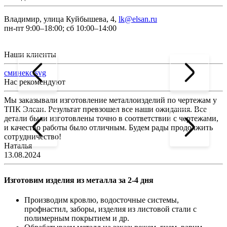
Владимир, улица Куйбышева, 4,
lk@elsan.ru
пн-пт 9:00–18:00; сб 10:00–14:00
Наши клиенты
сминекс.svg
Нас рекомендуют
Мы заказывали изготовление металлоизделий по чертежам у
Л
ТПК Элсан. Результат превзошел все наши ожидания. Все
а
детали были изготовлены точно в соответствии с чертежами,
д
и качество работы было отличным. Будем рады продолжить
сотрудничество!
2
Наталья
13.08.2024
Изготовим изделия из металла за 2-4 дня
Производим кровлю, водосточные системы,
профнастил, заборы, изделия из листовой стали с
полимерным покрытием и др.