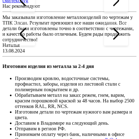
сминекс.svg
Нас рекомендуют
Мы заказывали изготовление металлоизделий по чертежам у
Л
ТПК Элсан. Результат превзошел все наши ожидания. Все
а
детали были изготовлены точно в соответствии с чертежами,
д
и качество работы было отличным. Будем рады продолжить
сотрудничество!
2
Наталья
13.08.2024
Изготовим изделия из металла за 2-4 дня
Производим кровлю, водосточные системы,
профнастил, заборы, изделия из листовой стали с
полимерным покрытием и др.
Обрабатываем металл на заказ: режем, гнем, варим,
красим порошковой краской за 48 часов. На выбор 2500
оттенков RAL, RR, NCS.
Изготовим детали по чертежам нужного вам размера и
цвета.
Доставим в Владимире на следующий день.
Отправим в регион РФ.
Принимаем оплату через банк, наличными в офисе