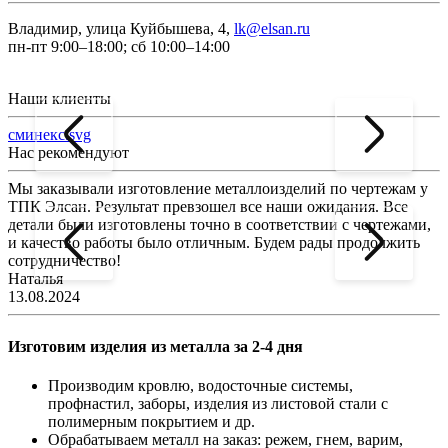
Владимир, улица Куйбышева, 4,
lk@elsan.ru
пн-пт 9:00–18:00; сб 10:00–14:00
Наши клиенты
сминекс.svg
Нас рекомендуют
Мы заказывали изготовление металлоизделий по чертежам у
Л
ТПК Элсан. Результат превзошел все наши ожидания. Все
а
детали были изготовлены точно в соответствии с чертежами,
д
и качество работы было отличным. Будем рады продолжить
сотрудничество!
2
Наталья
13.08.2024
Изготовим изделия из металла за 2-4 дня
Производим кровлю, водосточные системы,
профнастил, заборы, изделия из листовой стали с
полимерным покрытием и др.
Обрабатываем металл на заказ: режем, гнем, варим,