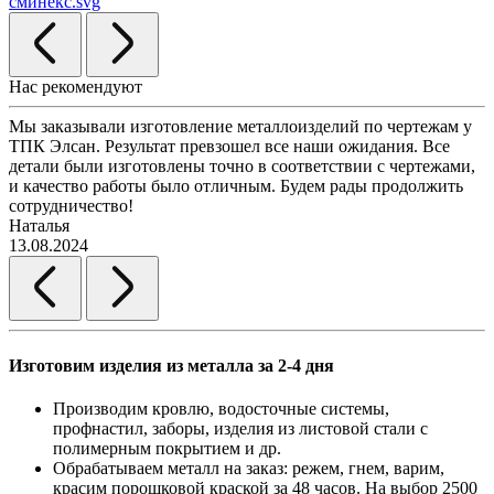
сминекс.svg
Нас рекомендуют
Мы заказывали изготовление металлоизделий по чертежам у
Л
ТПК Элсан. Результат превзошел все наши ожидания. Все
а
детали были изготовлены точно в соответствии с чертежами,
д
и качество работы было отличным. Будем рады продолжить
сотрудничество!
2
Наталья
13.08.2024
Изготовим изделия из металла за 2-4 дня
Производим кровлю, водосточные системы,
профнастил, заборы, изделия из листовой стали с
полимерным покрытием и др.
Обрабатываем металл на заказ: режем, гнем, варим,
красим порошковой краской за 48 часов. На выбор 2500