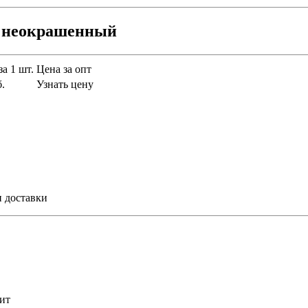
м неокрашенный
за 1 шт.
Цена за опт
б.
Узнать цену
и доставки
ит