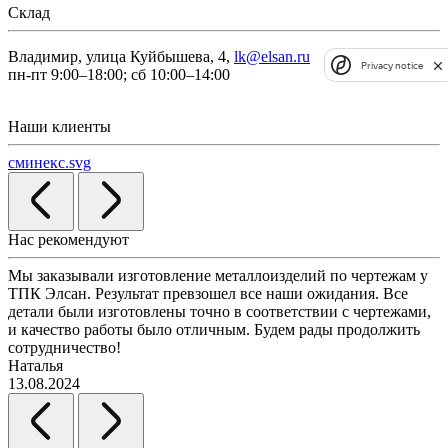
Склад
Владимир, улица Куйбышева, 4,
lk@elsan.ru
Privacy notice
пн-пт 9:00–18:00; сб 10:00–14:00
Наши клиенты
сминекс.svg
Нас рекомендуют
Мы заказывали изготовление металлоизделий по чертежам у
Л
ТПК Элсан. Результат превзошел все наши ожидания. Все
а
детали были изготовлены точно в соответствии с чертежами,
д
и качество работы было отличным. Будем рады продолжить
сотрудничество!
2
Наталья
13.08.2024