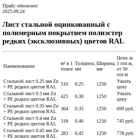
Прайс обновлен:
2025.09.24
Лист стальной оцинкованный с
полимерным покрытием полиэстер
редких (эксклюзивных) цветов RAL
Цена за
м² в 1
Толщина,
Ширина,
1 пог.м,
Наименование
тонне
мм
мм
от 50
пог.м
Стальной лист 0.25 мм Zn
Узнать
510
0.25
1250
+ PE редких цветов RAL
цену
Стальной лист 0.3 мм Zn
Узнать
425
0.30
1250
+ PE редких цветов RAL
цену
Стальной лист 0.35 мм Zn
364
0.35
1250
699 руб.
+ PE редких цветов RAL
Стальной лист 0.4 мм Zn
318
0.40
1250
745 руб.
+ PE редких цветов RAL
Стальной лист 0.45 мм Zn
283
0.45
1250
778 руб.
+ PE редких цветов RAL