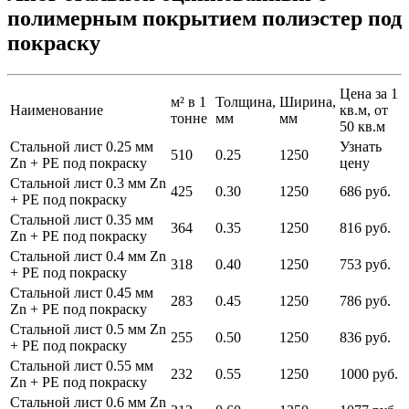
полимерным покрытием полиэстер под
покраску
Цена за 1
м² в 1
Толщина,
Ширина,
Наименование
кв.м, от
тонне
мм
мм
50 кв.м
Стальной лист 0.25 мм
Узнать
510
0.25
1250
Zn + PE под покраску
цену
Стальной лист 0.3 мм Zn
425
0.30
1250
686 руб.
+ PE под покраску
Стальной лист 0.35 мм
364
0.35
1250
816 руб.
Zn + PE под покраску
Стальной лист 0.4 мм Zn
318
0.40
1250
753 руб.
+ PE под покраску
Стальной лист 0.45 мм
283
0.45
1250
786 руб.
Zn + PE под покраску
Стальной лист 0.5 мм Zn
255
0.50
1250
836 руб.
+ PE под покраску
Стальной лист 0.55 мм
232
0.55
1250
1000 руб.
Zn + PE под покраску
Стальной лист 0.6 мм Zn