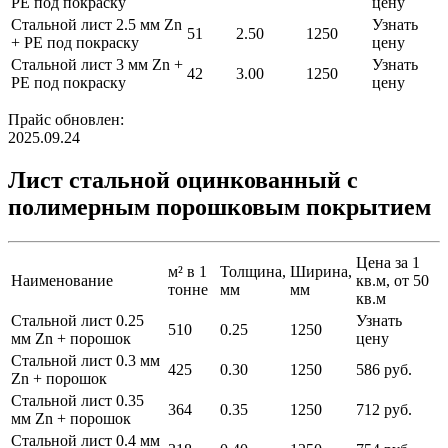
PE под покраску
цену
Стальной лист 2.5 мм Zn
Узнать
51
2.50
1250
+ PE под покраску
цену
Стальной лист 3 мм Zn +
Узнать
42
3.00
1250
PE под покраску
цену
Прайс обновлен:
2025.09.24
Лист стальной оцинкованный с
полимерным порошковым покрытием
Цена за 1
м² в 1
Толщина,
Ширина,
Наименование
кв.м, от 50
тонне
мм
мм
кв.м
Стальной лист 0.25
Узнать
510
0.25
1250
мм Zn + порошок
цену
Стальной лист 0.3 мм
425
0.30
1250
586 руб.
Zn + порошок
Стальной лист 0.35
364
0.35
1250
712 руб.
мм Zn + порошок
Стальной лист 0.4 мм