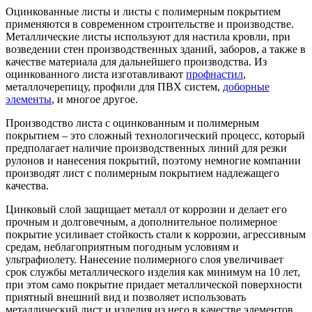
Оцинкованные листы и листы с полимерным покрытием
применяются в современном строительстве и производстве.
Металлические листы используют для настила кровли, при
возведении стен производственных зданий, заборов, а также в
качестве материала для дальнейшего производства. Из
оцинкованного листа изготавливают
профнастил
,
металлочерепицу, профили для ПВХ систем,
доборные
элементы
, и многое другое.
Производство листа с оцинкованным и полимерным
покрытием – это сложный технологический процесс, который
предполагает наличие производственных линий для резки
рулонов и нанесения покрытий, поэтому немногие компании
производят лист с полимерным покрытием надлежащего
качества.
Цинковый слой защищает металл от коррозии и делает его
прочным и долговечным, а дополнительное полимерное
покрытие усиливает стойкость стали к коррозии, агрессивным
средам, неблагоприятным погодным условиям и
ультрафиолету. Нанесение полимерного слоя увеличивает
срок службы металлического изделия как минимум на 10 лет,
при этом само покрытие придает металлической поверхности
приятный внешний вид и позволяет использовать
металлический лист и изделия из него в качестве элементов