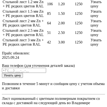
Стальной лист 1.2 мм Zn
Узнать
106
1.20
1250
+ PE редких цветов RAL
цену
Стальной лист 1.5 мм Zn
Узнать
85
1.50
1250
+ PE редких цветов RAL
цену
Стальной лист 2 мм Zn +
Узнать
64
2.00
1250
PE редких цветов RAL
цену
Стальной лист 2.5 мм Zn
Узнать
51
2.50
1250
+ PE редких цветов RAL
цену
Стальной лист 3 мм Zn +
Узнать
42
3.00
1250
PE редких цветов RAL
цену
Прайс обновлен:
2025.09.24
Ваш телефон (для уточнения деталей заказа)
Узнать цену
Позвоним в течение 5 минут и сообщим цену с учетом объема
и доставки
Лист оцинкованный с цветным полимерным покрытием со
склада с доставкой на следующий день во Владимире