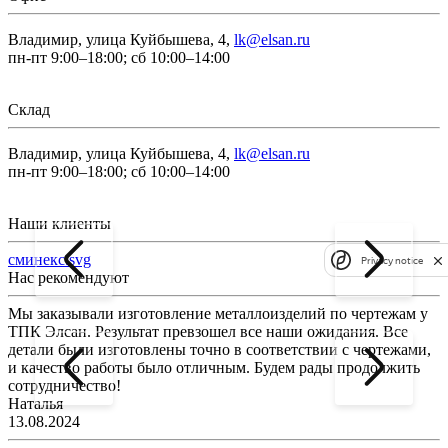
Владимир, улица Куйбышева, 4,
lk@elsan.ru
пн-пт 9:00–18:00; сб 10:00–14:00
Склад
Владимир, улица Куйбышева, 4,
lk@elsan.ru
пн-пт 9:00–18:00; сб 10:00–14:00
Наши клиенты
сминекс.svg
Privacy notice
Нас рекомендуют
Мы заказывали изготовление металлоизделий по чертежам у
Л
ТПК Элсан. Результат превзошел все наши ожидания. Все
а
детали были изготовлены точно в соответствии с чертежами,
д
и качество работы было отличным. Будем рады продолжить
сотрудничество!
2
Наталья
13.08.2024