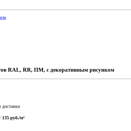
ием
тов RAL, RR, ПМ, с декоративным рисунком
и доставки
т
135 руб./м²