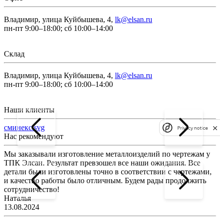
Владимир, улица Куйбышева, 4,
lk@elsan.ru
пн-пт 9:00–18:00; сб 10:00–14:00
Склад
Владимир, улица Куйбышева, 4,
lk@elsan.ru
пн-пт 9:00–18:00; сб 10:00–14:00
Наши клиенты
сминекс.svg
Privacy notice
Нас рекомендуют
Мы заказывали изготовление металлоизделий по чертежам у
Л
ТПК Элсан. Результат превзошел все наши ожидания. Все
а
детали были изготовлены точно в соответствии с чертежами,
д
и качество работы было отличным. Будем рады продолжить
сотрудничество!
2
Наталья
13.08.2024