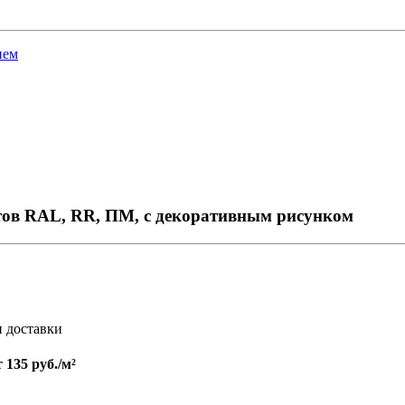
ием
тов RAL, RR, ПМ, с декоративным рисунком
и доставки
т
135 руб./м²