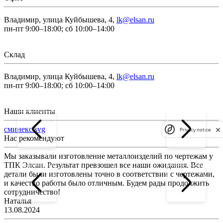
Владимир, улица Куйбышева, 4,
lk@elsan.ru
пн-пт 9:00–18:00; сб 10:00–14:00
Склад
Владимир, улица Куйбышева, 4,
lk@elsan.ru
пн-пт 9:00–18:00; сб 10:00–14:00
Наши клиенты
сминекс.svg
Privacy notice
Нас рекомендуют
Мы заказывали изготовление металлоизделий по чертежам у
Л
ТПК Элсан. Результат превзошел все наши ожидания. Все
а
детали были изготовлены точно в соответствии с чертежами,
д
и качество работы было отличным. Будем рады продолжить
сотрудничество!
2
Наталья
13.08.2024