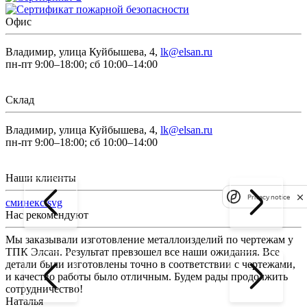
Офис
Владимир, улица Куйбышева, 4,
lk@elsan.ru
пн-пт 9:00–18:00; сб 10:00–14:00
Склад
Владимир, улица Куйбышева, 4,
lk@elsan.ru
пн-пт 9:00–18:00; сб 10:00–14:00
Наши клиенты
Privacy notice
сминекс.svg
Нас рекомендуют
Мы заказывали изготовление металлоизделий по чертежам у
Л
ТПК Элсан. Результат превзошел все наши ожидания. Все
а
детали были изготовлены точно в соответствии с чертежами,
д
и качество работы было отличным. Будем рады продолжить
сотрудничество!
2
Наталья