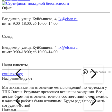
Офис
Владимир, улица Куйбышева, 4,
lk@elsan.ru
пн-пт 9:00–18:00; сб 10:00–14:00
Склад
Владимир, улица Куйбышева, 4,
lk@elsan.ru
пн-пт 9:00–18:00; сб 10:00–14:00
Наши клиенты
Privacy notice
сминекс.svg
Нас рекомендуют
Мы заказывали изготовление металлоизделий по чертежам у
Л
ТПК Элсан. Результат превзошел все наши ожидания. Все
а
детали были изготовлены точно в соответствии с чертежами,
д
и качество работы было отличным. Будем рады продолжить
сотрудничество!
2
Наталья