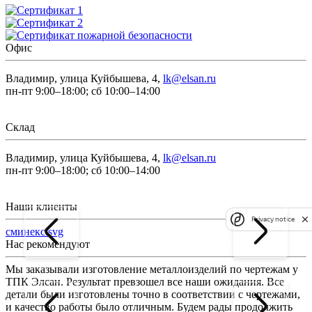
Офис
Владимир, улица Куйбышева, 4,
lk@elsan.ru
пн-пт 9:00–18:00; сб 10:00–14:00
Склад
Владимир, улица Куйбышева, 4,
lk@elsan.ru
пн-пт 9:00–18:00; сб 10:00–14:00
Наши клиенты
Privacy notice
сминекс.svg
Нас рекомендуют
Мы заказывали изготовление металлоизделий по чертежам у
Л
ТПК Элсан. Результат превзошел все наши ожидания. Все
а
детали были изготовлены точно в соответствии с чертежами,
д
и качество работы было отличным. Будем рады продолжить