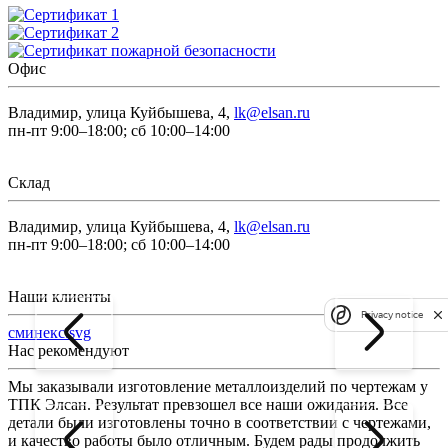
Офис
Владимир, улица Куйбышева, 4,
lk@elsan.ru
пн-пт 9:00–18:00; сб 10:00–14:00
Склад
Владимир, улица Куйбышева, 4,
lk@elsan.ru
пн-пт 9:00–18:00; сб 10:00–14:00
Наши клиенты
Privacy notice
сминекс.svg
Нас рекомендуют
Мы заказывали изготовление металлоизделий по чертежам у
Л
ТПК Элсан. Результат превзошел все наши ожидания. Все
а
детали были изготовлены точно в соответствии с чертежами,
д
и качество работы было отличным. Будем рады продолжить