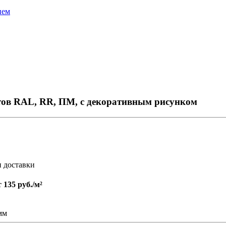
ием
тов RAL, RR, ПМ, с декоративным рисунком
и доставки
т
135 руб./м²
мм