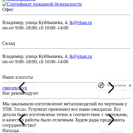
Офис
Владимир, улица Куйбышева, 4,
lk@elsan.ru
пн-пт 9:00–18:00; сб 10:00–14:00
Склад
Владимир, улица Куйбышева, 4,
lk@elsan.ru
пн-пт 9:00–18:00; сб 10:00–14:00
Наши клиенты
Privacy notice
сминекс.svg
Нас рекомендуют
Мы заказывали изготовление металлоизделий по чертежам у
Л
ТПК Элсан. Результат превзошел все наши ожидания. Все
а
детали были изготовлены точно в соответствии с чертежами,
д
и качество работы было отличным. Будем рады продолжить
сотрудничество!
2
Наталья