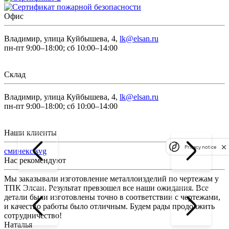
Офис
Владимир, улица Куйбышева, 4,
lk@elsan.ru
пн-пт 9:00–18:00; сб 10:00–14:00
Склад
Владимир, улица Куйбышева, 4,
lk@elsan.ru
пн-пт 9:00–18:00; сб 10:00–14:00
Наши клиенты
Privacy notice
сминекс.svg
Нас рекомендуют
Мы заказывали изготовление металлоизделий по чертежам у
Л
ТПК Элсан. Результат превзошел все наши ожидания. Все
а
детали были изготовлены точно в соответствии с чертежами,
д
и качество работы было отличным. Будем рады продолжить
сотрудничество!
2
Наталья