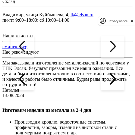
Склад
Владимир, улица Куйбышева, 4,
lk@elsan.ru
пн-пт 9:00–18:00; сб 10:00–14:00
Privacy notice
Наши клиенты
сминекс.svg
Нас рекомендуют
Мы заказывали изготовление металлоизделий по чертежам у
Л
ТПК Элсан. Результат превзошел все наши ожидания. Все
а
детали были изготовлены точно в соответствии с чертежами,
д
и качество работы было отличным. Будем рады продолжить
сотрудничество!
2
Наталья
13.08.2024
Изготовим изделия из металла за 2-4 дня
Производим кровлю, водосточные системы,
профнастил, заборы, изделия из листовой стали с
полимерным покрытием и др.