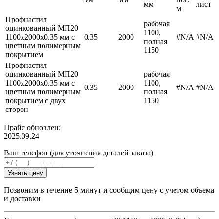
мм
лист
м
Профнастил
рабочая
оцинкованный МП20
1100,
1100х2000х0.35 мм с
0.35
2000
#N/A
#N/A
полная
цветным полимерным
1150
покрытием
Профнастил
оцинкованный МП20
рабочая
1100х2000х0.35 мм с
1100,
0.35
2000
#N/A
#N/A
цветным полимерным
полная
покрытием с двух
1150
сторон
Прайс обновлен:
2025.09.24
Ваш телефон (для уточнения деталей заказа)
Узнать цену
Позвоним в течение 5 минут и сообщим цену с учетом объема
и доставки