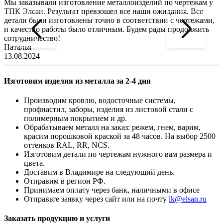
Мы заказывали изготовление металлоизделий по чертежам у
Л
ТПК Элсан. Результат превзошел все наши ожидания. Все
а
детали были изготовлены точно в соответствии с чертежами,
д
и качество работы было отличным. Будем рады продолжить
сотрудничество!
2
Наталья
13.08.2024
Изготовим изделия из металла за 2-4 дня
Производим кровлю, водосточные системы,
профнастил, заборы, изделия из листовой стали с
полимерным покрытием и др.
Обрабатываем металл на заказ: режем, гнем, варим,
красим порошковой краской за 48 часов. На выбор 2500
оттенков RAL, RR, NCS.
Изготовим детали по чертежам нужного вам размера и
цвета.
Доставим в Владимире на следующий день.
Отправим в регион РФ.
Принимаем оплату через банк, наличными в офисе
Отправьте заявку через сайт или на почту
lk@elsan.ru
Заказать продукцию и услуги