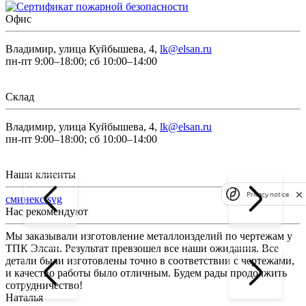
Офис
Владимир, улица Куйбышева, 4,
lk@elsan.ru
пн-пт 9:00–18:00; сб 10:00–14:00
Склад
Владимир, улица Куйбышева, 4,
lk@elsan.ru
пн-пт 9:00–18:00; сб 10:00–14:00
Наши клиенты
Privacy notice
сминекс.svg
Нас рекомендуют
Мы заказывали изготовление металлоизделий по чертежам у
Л
ТПК Элсан. Результат превзошел все наши ожидания. Все
а
детали были изготовлены точно в соответствии с чертежами,
д
и качество работы было отличным. Будем рады продолжить
сотрудничество!
2
Наталья