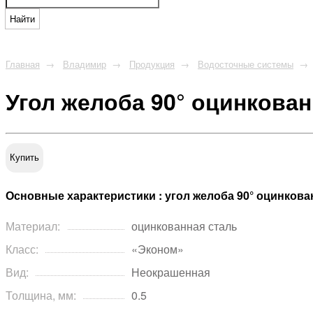
Найти
Главная
Владимир
Продукция
Водосточные системы
Угол желоба 90° оцинкова
Купить
Основные характеристики : угол желоба 90° оцинков
Материал:
оцинкованная сталь
Класс:
«Эконом»
Вид:
Неокрашенная
Толщина, мм:
0.5