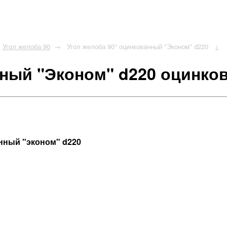
Угол желоба 90
Угол желоба 90° оцинкованный "Эконом" d220
нный "Эконом" d220 оцинко
анный "эконом" d220