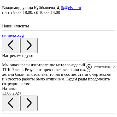
Владимир, улица Куйбышева, 4,
lk@elsan.ru
пн-пт 9:00–18:00; сб 10:00–14:00
Наши клиенты
сминекс.svg
Нас рекомендуют
Мы заказывали изготовление металлоизделий по чертежам у
Л
Privacy notice
ТПК Элсан. Результат превзошел все наши ожидания. Все
а
детали были изготовлены точно в соответствии с чертежами,
д
и качество работы было отличным. Будем рады продолжить
сотрудничество!
2
Наталья
13.08.2024