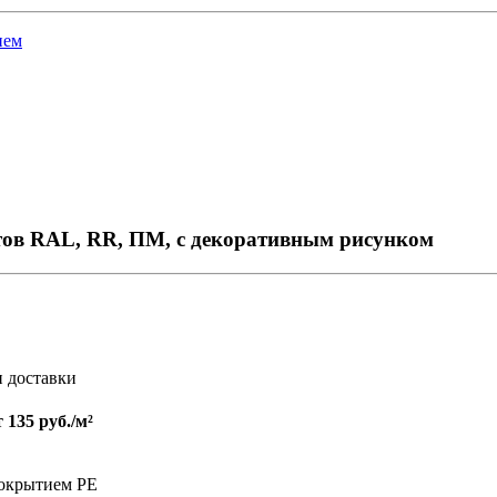
ием
тов RAL, RR, ПМ, с декоративным рисунком
и доставки
т
135 руб./м²
покрытием PE