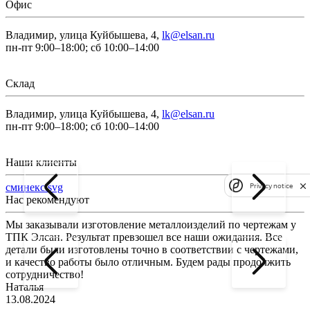
Офис
Владимир, улица Куйбышева, 4,
lk@elsan.ru
пн-пт 9:00–18:00; сб 10:00–14:00
Склад
Владимир, улица Куйбышева, 4,
lk@elsan.ru
пн-пт 9:00–18:00; сб 10:00–14:00
Наши клиенты
сминекс.svg
Privacy notice
Нас рекомендуют
Мы заказывали изготовление металлоизделий по чертежам у
Л
ТПК Элсан. Результат превзошел все наши ожидания. Все
а
детали были изготовлены точно в соответствии с чертежами,
д
и качество работы было отличным. Будем рады продолжить
сотрудничество!
2
Наталья
13.08.2024