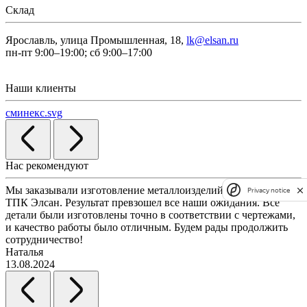
Склад
Ярославль, улица Промышленная, 18,
lk@elsan.ru
пн-пт 9:00–19:00; сб 9:00–17:00
Наши клиенты
сминекс.svg
Нас рекомендуют
Мы заказывали изготовление металлоизделий по чертежам у
Л
Privacy notice
ТПК Элсан. Результат превзошел все наши ожидания. Все
а
детали были изготовлены точно в соответствии с чертежами,
д
и качество работы было отличным. Будем рады продолжить
сотрудничество!
2
Наталья
13.08.2024