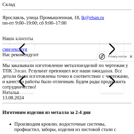
Склад
Ярославль, улица Промышленная, 18,
lk@elsan.ru
пн-пт 9:00–19:00; сб 9:00–17:00
Наши клиенты
сминекс.svg
Нас рекомендуют
Privacy notice
Мы заказывали изготовление металлоизделий по чертежам у
Л
ТПК Элсан. Результат превзошел все наши ожидания. Все
а
детали были изготовлены точно в соответствии с чертежами,
д
и качество работы было отличным. Будем рады продолжить
сотрудничество!
2
Наталья
13.08.2024
Изготовим изделия из металла за 2-4 дня
Производим кровлю, водосточные системы,
профнастил, заборы, изделия из листовой стали с