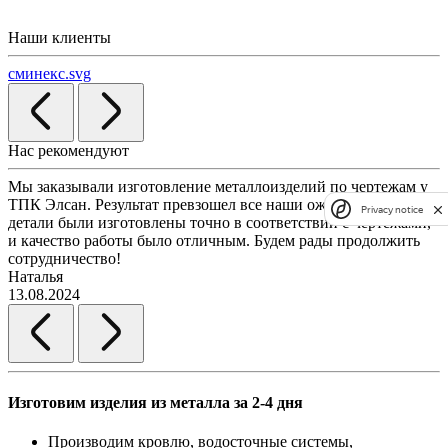
Наши клиенты
сминекс.svg
Нас рекомендуют
Мы заказывали изготовление металлоизделий по чертежам у
Л
ТПК Элсан. Результат превзошел все наши ожидания. Все
а
Privacy notice
детали были изготовлены точно в соответствии с чертежами,
д
и качество работы было отличным. Будем рады продолжить
сотрудничество!
2
Наталья
13.08.2024
Изготовим изделия из металла за 2-4 дня
Производим кровлю, водосточные системы,