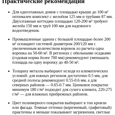
Практические рекомендации
Для одноэтажных домов с площадью крыши до 100 м²
оптимален комплект с желобом 125 мм и трубами 87 мм.
Двухэтажные коттеджи площадью 120-200 м² требуют
желоба 150 мм и труб 100 мм для надежного
водоотведения.
Промышленные здания с большой площадью более 200
м² оснащают системой диаметром 200/120 мм с
увеличенным количеством воронок из расчета одна
воронка на 50-60 м². В регионах с обильными осадками
(годовая норма более 700 мм) рекомендуют уменьшать
площадь на одну воронку до 40-50 м².
Толщину металла выбирают исходя из климатических
условий: для южных регионов достаточно 0.5 мм, для
средней полосы рекомендуют 0.55-0.6 мм, а для
северных районов — 0.65-0.7 мм. Цинковое покрытие
минимум 180 г/м² подходит для сухого климата, 220-275
г/м² — для влажных прибрежных районов.
Цвет полимерного покрытия выбирают в тон кровли
или фасада. Темные оттенки (коричневый, графитовый)
практичны и меньше показывают загрязнения, светлые