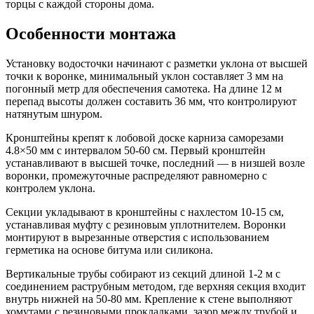
торцы с каждой стороны дома.
Особенности монтажа
Установку водосточки начинают с разметки уклона от высшей
точки к воронке, минимальный уклон составляет 3 мм на
погонный метр для обеспечения самотека. На длине 12 м
перепад высоты должен составить 36 мм, что контролируют
натянутым шнуром.
Кронштейны крепят к лобовой доске карниза саморезами
4.8×50 мм с интервалом 50-60 см. Первый кронштейн
устанавливают в высшей точке, последний — в низшей возле
воронки, промежуточные распределяют равномерно с
контролем уклона.
Секции укладывают в кронштейны с нахлестом 10-15 см,
устанавливая муфту с резиновым уплотнителем. Воронки
монтируют в вырезанные отверстия с использованием
герметика на основе битума или силикона.
Вертикальные трубы собирают из секций длиной 1-2 м с
соединением раструбным методом, где верхняя секция входит
внутрь нижней на 50-80 мм. Крепление к стене выполняют
хомутами с резиновыми прокладками, зазор между трубой и