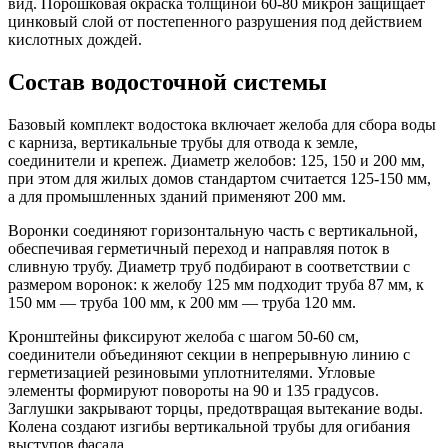
вид. Порошковая окраска толщиной 60-80 микрон защищает
цинковый слой от постепенного разрушения под действием
кислотных дождей.
Состав водосточной системы
Базовый комплект водостока включает желоба для сбора воды
с карниза, вертикальные трубы для отвода к земле,
соединители и крепеж. Диаметр желобов: 125, 150 и 200 мм,
при этом для жилых домов стандартом считается 125-150 мм,
а для промышленных зданий применяют 200 мм.
Воронки соединяют горизонтальную часть с вертикальной,
обеспечивая герметичный переход и направляя поток в
сливную трубу. Диаметр труб подбирают в соответствии с
размером воронок: к желобу 125 мм подходит труба 87 мм, к
150 мм — труба 100 мм, к 200 мм — труба 120 мм.
Кронштейны фиксируют желоба с шагом 50-60 см,
соединители объединяют секции в непрерывную линию с
герметизацией резиновыми уплотнителями. Угловые
элементы формируют повороты на 90 и 135 градусов.
Заглушки закрывают торцы, предотвращая вытекание воды.
Колена создают изгибы вертикальной трубы для огибания
выступов фасада.