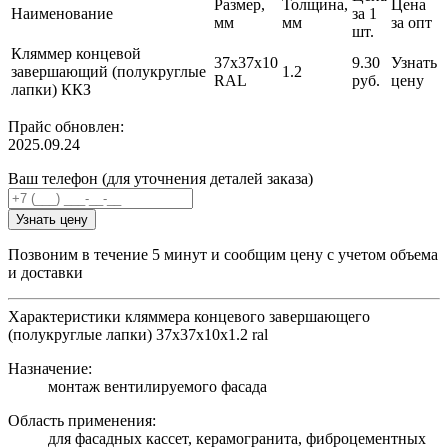
Размер,
Толщина,
Цена
Наименование
за 1
мм
мм
за опт
шт.
Кляммер концевой
37х37х10
9.30
Узнать
завершающий (полукруглые
1.2
RAL
руб.
цену
лапки) ККЗ
Прайс обновлен:
2025.09.24
Ваш телефон (для уточнения деталей заказа)
Узнать цену
Позвоним в течение 5 минут и сообщим цену с учетом объема
и доставки
Характеристики кляммера концевого завершающего
(полукруглые лапки) 37х37х10х1.2 ral
Назначение:
монтаж вентилируемого фасада
Область применения:
для фасадных кассет, керамогранита, фиброцементных