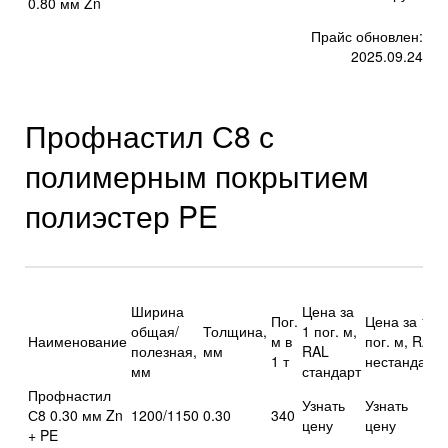
0.80 мм Zn
Прайс обновлен:
2025.09.24
Профнастил С8 с
полимерным покрытием
полиэстер PE
Ширина
Цена за
Пог.
Цена за 1
общая/
Толщина,
1 пог. м,
Наименование
м в
пог. м, RAL
полезная,
мм
RAL
1 т
нестандарт
мм
стандарт
Профнастил
Узнать
Узнать
С8 0.30 мм Zn
1200/1150
0.30
340
цену
цену
+ PE