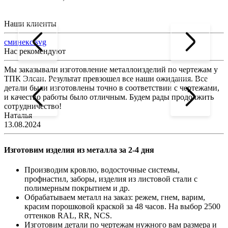
Наши клиенты
сминекс.svg
Нас рекомендуют
Мы заказывали изготовление металлоизделий по чертежам у
Л
ТПК Элсан. Результат превзошел все наши ожидания. Все
а
детали были изготовлены точно в соответствии с чертежами,
д
и качество работы было отличным. Будем рады продолжить
сотрудничество!
2
Наталья
13.08.2024
Изготовим изделия из металла за 2-4 дня
Производим кровлю, водосточные системы,
профнастил, заборы, изделия из листовой стали с
полимерным покрытием и др.
Обрабатываем металл на заказ: режем, гнем, варим,
красим порошковой краской за 48 часов. На выбор 2500
оттенков RAL, RR, NCS.
Изготовим детали по чертежам нужного вам размера и