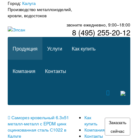
Город:
Калуга
Производство металлоизделий,
кровли, водостоков
звоните ежедневно, 9:00–18:00
8 (495) 255-20-12
Продукция
Услуги
Как купить
Компания
Контакты
Саморез кровельный 6.3х51
Как
Заказать
металл-металл с EPDM цинк
купить
оцинкованная сталь С1022 в
Компания
сейчас
Калуге
Контакты