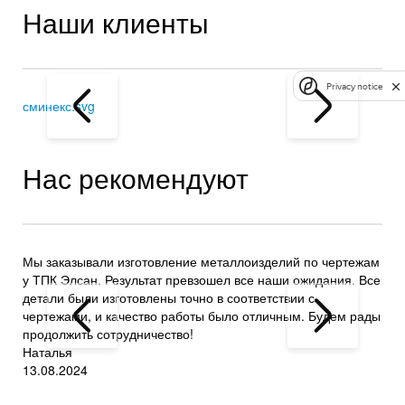
Наши клиенты
Privacy notice
сминекс.svg
Нас рекомендуют
Мы заказывали изготовление металлоизделий по чертежам
Лаз
у ТПК Элсан. Результат превзошел все наши ожидания. Все
акк
детали были изготовлены точно в соответствии с
на 
чертежами, и качество работы было отличным. Будем рады
раб
продолжить сотрудничество!
Вл
Наталья
22.
13.08.2024