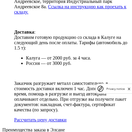
Андреевское, территория Индустриальный парк
Андреевское 8а.
Ссылка на инструкцию как проехать к
складу.
Доставка
:
Доставим готовую продукцию со склада в Калуге на
следующий день после оплаты. Тарифы (автомобиль до
1.5 т):
Калуга — от 2000 руб. за 4 часа.
Россия — от 3000 руб.
Заказчик разгружает металл самостоятельно, в
стоимость доставки включен 1 час. Дополнительное
Privacy notice
время, помощь в разгрузке и выезд автокрана
оплачивают отдельно. При отгрузке вы получите пакет
документов: накладная, счет-фактура, сертификат
качества (по запросу).
Раcсчитать цену доставки
Преимущества заказа в Элсане