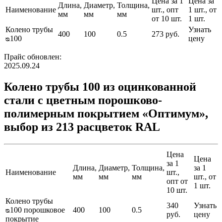
Цена за 1
Цена за
Длина,
Диаметр,
Толщина,
Наименование
шт., опт
1 шт., от
мм
мм
мм
от 10 шт.
1 шт.
Колено трубы
Узнать
400
100
0.5
273 руб.
ᴓ100
цену
Прайс обновлен:
2025.09.24
Колено трубы 100 из оцинкованной
стали с цветным порошково-
полимерным покрытием «Оптимум»,
выбор из 213 расцветок RAL
Цена
Цена
за 1
Длина,
Диаметр,
Толщина,
за 1
Наименование
шт.,
мм
мм
мм
шт., от
опт от
1 шт.
10 шт.
Колено трубы
340
Узнать
ᴓ100 порошковое
400
100
0.5
руб.
цену
покрытие