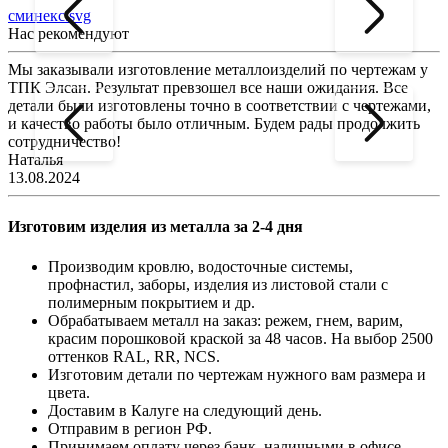
сминекс.svg
Нас рекомендуют
Мы заказывали изготовление металлоизделий по чертежам у
Л
ТПК Элсан. Результат превзошел все наши ожидания. Все
а
детали были изготовлены точно в соответствии с чертежами,
д
и качество работы было отличным. Будем рады продолжить
сотрудничество!
2
Наталья
13.08.2024
Изготовим изделия из металла за 2-4 дня
Производим кровлю, водосточные системы,
профнастил, заборы, изделия из листовой стали с
полимерным покрытием и др.
Обрабатываем металл на заказ: режем, гнем, варим,
красим порошковой краской за 48 часов. На выбор 2500
оттенков RAL, RR, NCS.
Изготовим детали по чертежам нужного вам размера и
цвета.
Доставим в Калуге на следующий день.
Отправим в регион РФ.
Принимаем оплату через банк, наличными в офисе