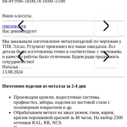
пн-пт 9:00–18:00; сб 10:00–15:00
Наши клиенты
сминекс.svg
Нас рекомендуют
Мы заказывали изготовление металлоизделий по чертежам у
Л
ТПК Элсан. Результат превзошел все наши ожидания. Все
а
детали были изготовлены точно в соответствии с чертежами,
д
и качество работы было отличным. Будем рады продолжить
сотрудничество!
2
Наталья
13.08.2024
Изготовим изделия из металла за 2-4 дня
Производим кровлю, водосточные системы,
профнастил, заборы, изделия из листовой стали с
полимерным покрытием и др.
Обрабатываем металл на заказ: режем, гнем, варим,
красим порошковой краской за 48 часов. На выбор 2500
оттенков RAL, RR, NCS.