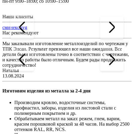
пн-пт 9:00–18:00; сб 10:00–15:00
Наши клиенты
сминекс.svg
Нас рекомендуют
Мы заказывали изготовление металлоизделий по чертежам у
Л
ТПК Элсан. Результат превзошел все наши ожидания. Все
а
детали были изготовлены точно в соответствии с чертежами,
д
и качество работы было отличным. Будем рады продолжить
сотрудничество!
2
Наталья
13.08.2024
Изготовим изделия из металла за 2-4 дня
Производим кровлю, водосточные системы,
профнастил, заборы, изделия из листовой стали с
полимерным покрытием и др.
Обрабатываем металл на заказ: режем, гнем, варим,
красим порошковой краской за 48 часов. На выбор 2500
оттенков RAL, RR, NCS.