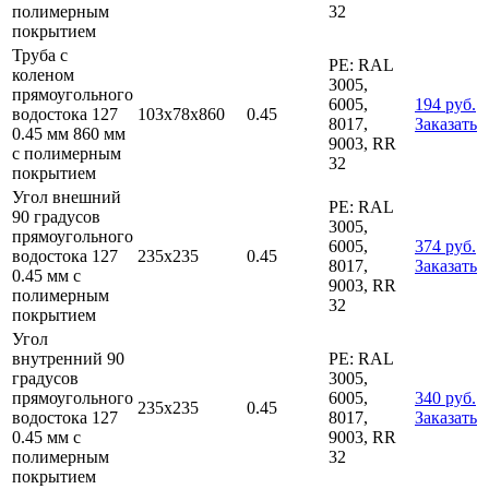
полимерным
32
покрытием
Труба с
PE: RAL
коленом
3005,
прямоугольного
6005,
194 руб.
водостока 127
103х78х860
0.45
8017,
Заказать
0.45 мм 860 мм
9003, RR
с полимерным
32
покрытием
Угол внешний
PE: RAL
90 градусов
3005,
прямоугольного
6005,
374 руб.
водостока 127
235х235
0.45
8017,
Заказать
0.45 мм с
9003, RR
полимерным
32
покрытием
Угол
внутренний 90
PE: RAL
градусов
3005,
прямоугольного
6005,
340 руб.
235х235
0.45
водостока 127
8017,
Заказать
0.45 мм с
9003, RR
полимерным
32
покрытием