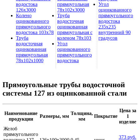
водостока
прямоугольная
Угол
126х3000
78х102х3000
оцинкованного
Колено
Труба
прямоугольного
оцинкованного
водосточная
водостока
прямоугольного
оцинкованная
235х235
водостока 103х78
прямоугольная с
внутренний 90
Труба
коленом 78х103
градусов
водосточная
Угол
оцинкованная
оцинкованного
прямоугольная
прямоугольного
78х102х1000
водостока
Прямоугольные трубы водосточной
системы 127 из оцинкованной стали
Цена за
Наименование
Толщина,
Размеры, мм
Покрытие
1
продукции
мм
изделие
Желоб
прямоугольного
373 руб.
водостока 127
126х100х3000
0.45
цинк