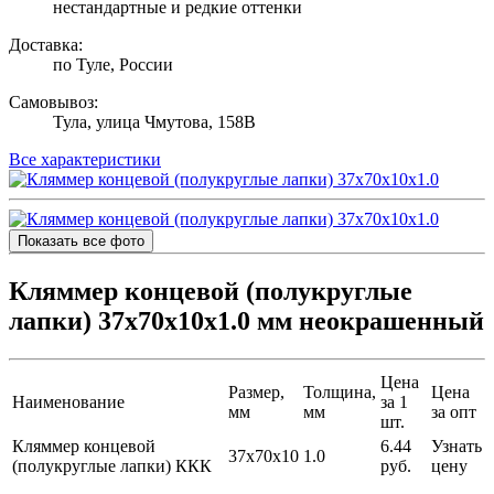
нестандартные и редкие оттенки
Доставка:
по Туле, России
Самовывоз:
Тула, улица Чмутова, 158В
Все характеристики
Показать все фото
Кляммер концевой (полукруглые
лапки) 37х70х10х1.0 мм неокрашенный
Цена
Размер,
Толщина,
Цена
Наименование
за 1
мм
мм
за опт
шт.
Кляммер концевой
6.44
Узнать
37х70х10
1.0
(полукруглые лапки) ККК
руб.
цену