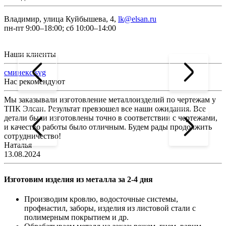
Владимир, улица Куйбышева, 4,
lk@elsan.ru
пн-пт 9:00–18:00; сб 10:00–14:00
Наши клиенты
сминекс.svg
Нас рекомендуют
Мы заказывали изготовление металлоизделий по чертежам у
Л
ТПК Элсан. Результат превзошел все наши ожидания. Все
а
детали были изготовлены точно в соответствии с чертежами,
д
и качество работы было отличным. Будем рады продолжить
сотрудничество!
2
Наталья
13.08.2024
Изготовим изделия из металла за 2-4 дня
Производим кровлю, водосточные системы,
профнастил, заборы, изделия из листовой стали с
полимерным покрытием и др.