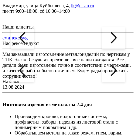
Владимир, улица Куйбышева, 4,
lk@elsan.ru
пн-пт 9:00–18:00; сб 10:00–14:00
Наши клиенты
сминекс.svg
Нас рекомендуют
Мы заказывали изготовление металлоизделий по чертежам у
Л
ТПК Элсан. Результат превзошел все наши ожидания. Все
а
детали были изготовлены точно в соответствии с чертежами,
д
и качество работы было отличным. Будем рады продолжить
сотрудничество!
2
Наталья
13.08.2024
Изготовим изделия из металла за 2-4 дня
Производим кровлю, водосточные системы,
профнастил, заборы, изделия из листовой стали с
полимерным покрытием и др.
Обрабатываем металл на заказ: режем, гнем, варим,