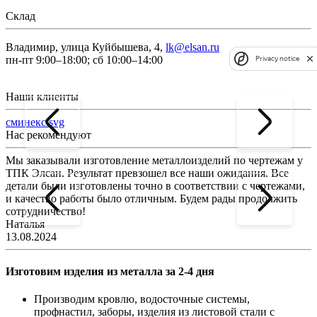
Склад
Владимир, улица Куйбышева, 4,
lk@elsan.ru
пн-пт 9:00–18:00; сб 10:00–14:00
Privacy notice
Наши клиенты
сминекс.svg
Нас рекомендуют
Мы заказывали изготовление металлоизделий по чертежам у
Л
ТПК Элсан. Результат превзошел все наши ожидания. Все
а
детали были изготовлены точно в соответствии с чертежами,
д
и качество работы было отличным. Будем рады продолжить
сотрудничество!
2
Наталья
13.08.2024
Изготовим изделия из металла за 2-4 дня
Производим кровлю, водосточные системы,
профнастил, заборы, изделия из листовой стали с