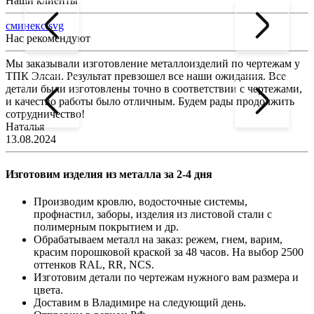
Наши клиенты
сминекс.svg
Нас рекомендуют
Мы заказывали изготовление металлоизделий по чертежам у
Л
ТПК Элсан. Результат превзошел все наши ожидания. Все
а
детали были изготовлены точно в соответствии с чертежами,
д
и качество работы было отличным. Будем рады продолжить
сотрудничество!
2
Наталья
13.08.2024
Изготовим изделия из металла за 2-4 дня
Производим кровлю, водосточные системы,
профнастил, заборы, изделия из листовой стали с
полимерным покрытием и др.
Обрабатываем металл на заказ: режем, гнем, варим,
красим порошковой краской за 48 часов. На выбор 2500
оттенков RAL, RR, NCS.
Изготовим детали по чертежам нужного вам размера и
цвета.
Доставим в Владимире на следующий день.