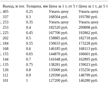
Выход, м пог.
Толщина, мм
Цена за 1 т, от 5 т
Цена за 1 т, до 5 т
L
405
0.25
Узнать цену
Узнать цену
337
0.3
168504 руб.
193780 руб.
L
253
0.35
Узнать цену
Узнать цену
253
0.4
182520 руб.
209898 руб.
L
225
0.45
167706 руб.
192862 руб.
202
0.5
158885 руб.
182718 руб.
L
184
0.55
150633 руб.
173228 руб.
168
0.6
146185 руб.
168113 руб.
L
155
0.65
144870 руб.
166601 руб.
144
0.7
141648 руб.
162895 руб.
L
135
0.75
138281 руб.
159023 руб.
126
0.8
135000 руб.
155250 руб.
112
0.9
129390 руб.
148799 руб.
101
1
127200 руб.
146280 руб.