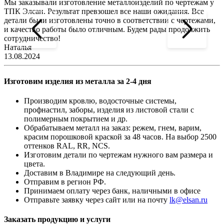
Мы заказывали изготовление металлоизделий по чертежам у
Л
ТПК Элсан. Результат превзошел все наши ожидания. Все
а
детали были изготовлены точно в соответствии с чертежами,
д
и качество работы было отличным. Будем рады продолжить
сотрудничество!
2
Наталья
13.08.2024
Изготовим изделия из металла за 2-4 дня
Производим кровлю, водосточные системы,
профнастил, заборы, изделия из листовой стали с
полимерным покрытием и др.
Обрабатываем металл на заказ: режем, гнем, варим,
красим порошковой краской за 48 часов. На выбор 2500
оттенков RAL, RR, NCS.
Изготовим детали по чертежам нужного вам размера и
цвета.
Доставим в Владимире на следующий день.
Отправим в регион РФ.
Принимаем оплату через банк, наличными в офисе
Отправьте заявку через сайт или на почту
lk@elsan.ru
Заказать продукцию и услуги