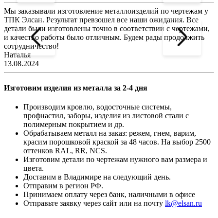
Мы заказывали изготовление металлоизделий по чертежам у
Л
ТПК Элсан. Результат превзошел все наши ожидания. Все
а
детали были изготовлены точно в соответствии с чертежами,
д
и качество работы было отличным. Будем рады продолжить
сотрудничество!
2
Наталья
13.08.2024
Изготовим изделия из металла за 2-4 дня
Производим кровлю, водосточные системы,
профнастил, заборы, изделия из листовой стали с
полимерным покрытием и др.
Обрабатываем металл на заказ: режем, гнем, варим,
красим порошковой краской за 48 часов. На выбор 2500
оттенков RAL, RR, NCS.
Изготовим детали по чертежам нужного вам размера и
цвета.
Доставим в Владимире на следующий день.
Отправим в регион РФ.
Принимаем оплату через банк, наличными в офисе
Отправьте заявку через сайт или на почту
lk@elsan.ru