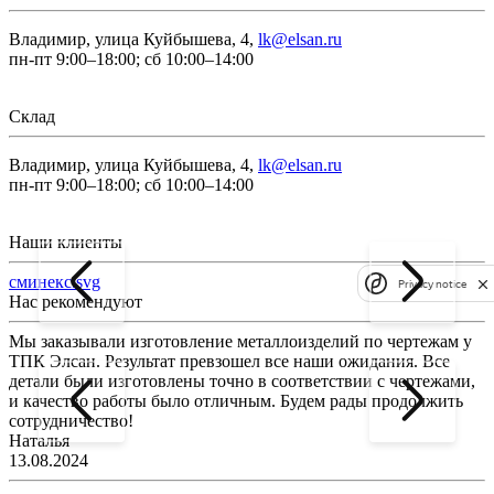
Владимир, улица Куйбышева, 4,
lk@elsan.ru
пн-пт 9:00–18:00; сб 10:00–14:00
Склад
Владимир, улица Куйбышева, 4,
lk@elsan.ru
пн-пт 9:00–18:00; сб 10:00–14:00
Наши клиенты
сминекс.svg
Privacy notice
Нас рекомендуют
Мы заказывали изготовление металлоизделий по чертежам у
Л
ТПК Элсан. Результат превзошел все наши ожидания. Все
а
детали были изготовлены точно в соответствии с чертежами,
д
и качество работы было отличным. Будем рады продолжить
сотрудничество!
2
Наталья
13.08.2024