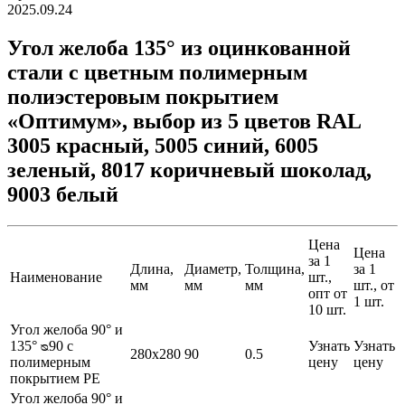
2025.09.24
Угол желоба 135° из оцинкованной
стали с цветным полимерным
полиэстеровым покрытием
«Оптимум», выбор из 5 цветов RAL
3005 красный, 5005 синий, 6005
зеленый, 8017 коричневый шоколад,
9003 белый
Цена
Цена
за 1
Длина,
Диаметр,
Толщина,
за 1
Наименование
шт.,
мм
мм
мм
шт., от
опт от
1 шт.
10 шт.
Угол желоба 90° и
135° ᴓ90 с
Узнать
Узнать
280х280
90
0.5
полимерным
цену
цену
покрытием PE
Угол желоба 90° и