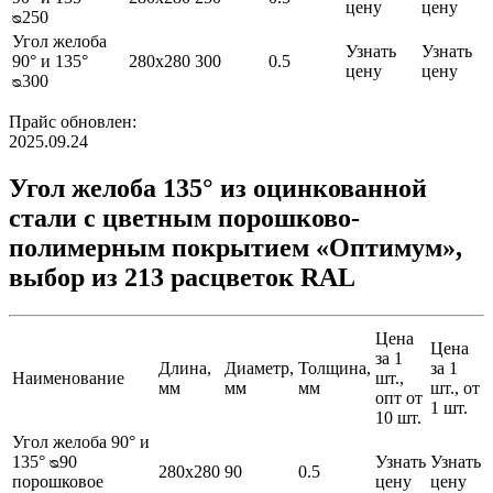
цену
цену
ᴓ250
Угол желоба
Узнать
Узнать
90° и 135°
280х280
300
0.5
цену
цену
ᴓ300
Прайс обновлен:
2025.09.24
Угол желоба 135° из оцинкованной
стали с цветным порошково-
полимерным покрытием «Оптимум»,
выбор из 213 расцветок RAL
Цена
Цена
за 1
Длина,
Диаметр,
Толщина,
за 1
Наименование
шт.,
мм
мм
мм
шт., от
опт от
1 шт.
10 шт.
Угол желоба 90° и
135° ᴓ90
Узнать
Узнать
280х280
90
0.5
порошковое
цену
цену